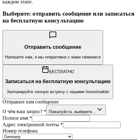
Kaiserslautern
Дома KL
Квартиры KL
Landstuhl
Дома
каждом этапе.
Landstuhl
Ramstein
Дома Ramstein
Kindsbach
Weilerbach
Otterbach
Выберите: отправить сообщение или записаться
Риелторы на месте
на бесплатную консультацию
Kaiserslautern
Landstuhl
Ramstein
Отправить сообщение
Напишите нам, и мы оперативно с вами свяжемся
БЕСПЛАТНО
Записаться на бесплатную консультацию
Запланируйте личную встречу с нашими Investmakler
Отправьте нам сообщение
О чём ваш запрос?
*
Пожалуйста, выберите...
Полное имя
*
Адрес электронной почты
*
Номер телефона