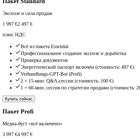
Пакет Standard
Экспозе и сила продаж
1 997
€
2 497
€
плюс НДС
Всё из пакета Essential
Профессиональное создание экспозе и доработка
Проверка документов
Энергетический паспорт включён (стоимость: 497 €)
Verhandlungs-GPT-Bot (Profi)
2 × 15-мин. Q&A-сессии (стоимость: 100 €)
1 × 60-мин. сессия по стратегии продажи (стоимость: 2
Купить сейчас
Пакет Profi
Медиа-буст «всё включено»
3 997
€
4 997
€