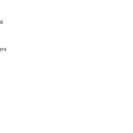
ей
уса