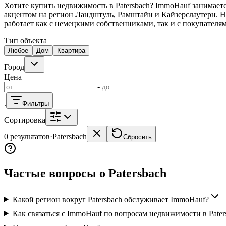
Kaiserslautern
Дома KL
Квартиры KL
Landstuhl
Дома Landstuhl
Ram
Хотите купить недвижимость в Patersbach? ImmoHauf занимает
акцентом на регион Ландштуль, Рамштайн и Кайзерслаутерн. Н
Риелторы на месте
работает как с немецкими собственниками, так и с покупател
Тип объекта
Kaiserslautern
Landstuhl
Ramstein
Любое
Дом
Квартира
Город
Цена
-
.
Фильтры
Сортировка
0 результатов
·
Patersbach
Сбросить
Частые вопросы о Patersbach
Какой регион вокруг Patersbach обслуживает ImmoHauf?
Как связаться с ImmoHauf по вопросам недвижимости в Pater