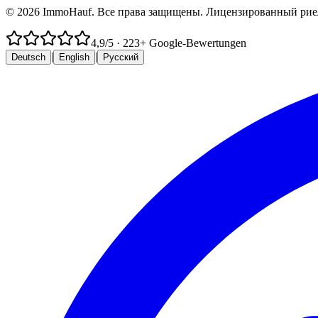
© 2026 ImmoHauf. Все права защищены. Лицензированный риел
4,9
/5
·
223
+ Google-Bewertungen
|
|
Deutsch
English
Русский