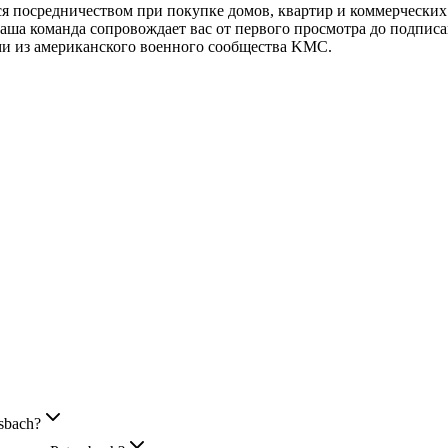
stein
Дома Ramstein
Kindsbach
Weilerbach
Otterbach
ся посредничеством при покупке домов, квартир и коммерчески
аша команда сопровождает вас от первого просмотра до подписа
ями из американского военного сообщества KMC.
sbach?