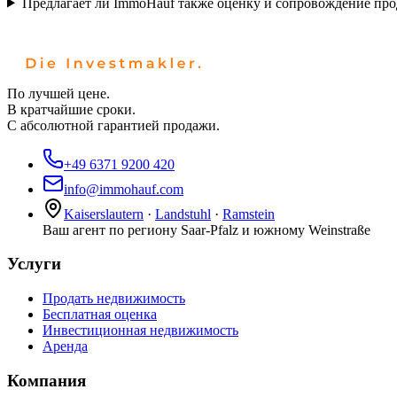
Предлагает ли ImmoHauf также оценку и сопровождение прод
По лучшей цене.
В кратчайшие сроки.
С абсолютной гарантией продажи.
+49 6371 9200 420
info@immohauf.com
Kaiserslautern
·
Landstuhl
·
Ramstein
Ваш агент по региону Saar-Pfalz и южному Weinstraße
Услуги
Продать недвижимость
Бесплатная оценка
Инвестиционная недвижимость
Аренда
Компания