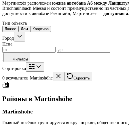
Kaiserslautern
Дома KL
Квартиры KL
Landstuhl
Дома Landstuhl
Ram
Мартинсхёэ расположен
южнее автобана A6 между Ландшту
Bruchmühlbach-Miesau и состоит преимущественно из частных 
Риелторы на месте
доступности к авиабазе Рамштайн, Мартинсхёэ —
доступная а
Тип объекта
Kaiserslautern
Landstuhl
Ramstein
Любое
Дом
Квартира
Город
Цена
-
.
Фильтры
Сортировка
0 результатов
·
Martinshöhe
Сбросить
Районы в Martinshöhe
Martinshöhe
Главный посёлок группируется вокруг церкви, общественног