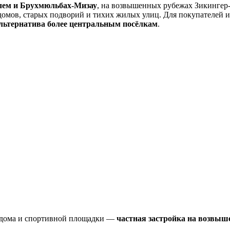
stein
Дома Ramstein
Kindsbach
Weilerbach
Otterbach
лем и Брухмюльбах-Мизау
, на возвышенных рубежах Зикингер-
домов, старых подворий и тихих жилых улиц. Для покупателей и
льтернатива более центральным посёлкам
.
о дома и спортивной площадки —
частная застройка на возвыш