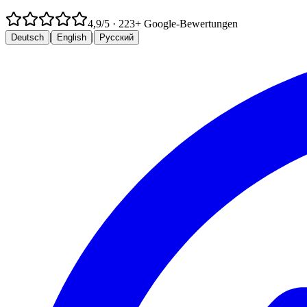
4,9
/5
·
223
+ Google-Bewertungen
|
|
Deutsch
English
Русский