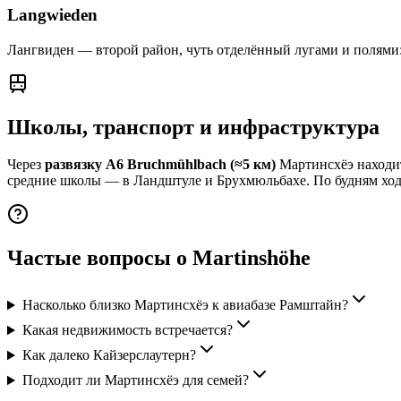
Langwieden
Лангвиден — второй район, чуть отделённый лугами и полями
Школы, транспорт и инфраструктура
Через
развязку A6 Bruchmühlbach (≈5 км)
Мартинсхёэ находит
средние школы — в Ландштуле и Брухмюльбахе. По будням ходи
Частые вопросы о Martinshöhe
Насколько близко Мартинсхёэ к авиабазе Рамштайн?
Какая недвижимость встречается?
Как далеко Кайзерслаутерн?
Подходит ли Мартинсхёэ для семей?