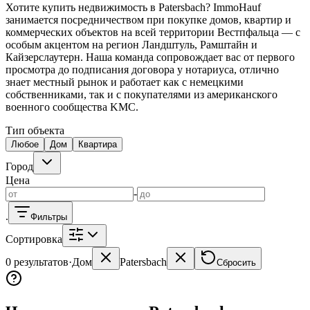
Kaiserslautern
Дома KL
Квартиры KL
Landstuhl
Дома
Хотите купить недвижимость в Patersbach? ImmoHauf
Landstuhl
Ramstein
Дома Ramstein
Kindsbach
Weilerbach
Otterbach
занимается посредничеством при покупке домов, квартир и
коммерческих объектов на всей территории Вестпфальца — с
Риелторы на месте
особым акцентом на регион Ландштуль, Рамштайн и
Кайзерслаутерн. Наша команда сопровождает вас от первого
Kaiserslautern
Landstuhl
Ramstein
просмотра до подписания договора у нотариуса, отлично
знает местный рынок и работает как с немецкими
собственниками, так и с покупателями из американского
военного сообщества KMC.
Тип объекта
Любое
Дом
Квартира
Город
Цена
-
.
Фильтры
Сортировка
0 результатов
·
Дом
Patersbach
Сбросить