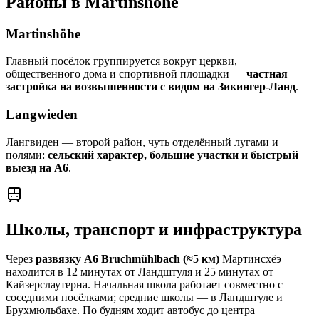
Районы в Martinshöhe
Martinshöhe
Главный посёлок группируется вокруг церкви,
общественного дома и спортивной площадки —
частная
застройка на возвышенности с видом на Зикингер-Ланд
.
Langwieden
Лангвиден — второй район, чуть отделённый лугами и
полями:
сельский характер, большие участки и быстрый
выезд на A6
.
Школы, транспорт и инфраструктура
Через
развязку A6 Bruchmühlbach (≈5 км)
Мартинсхёэ
находится в 12 минутах от Ландштуля и 25 минутах от
Кайзерслаутерна. Начальная школа работает совместно с
соседними посёлками; средние школы — в Ландштуле и
Брухмюльбахе. По будням ходит автобус до центра