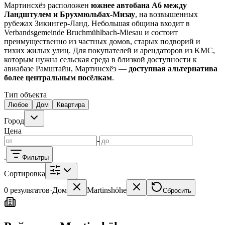
Kaiserslautern
Дома KL
Квартиры KL
Landstuhl
Дома
Мартинсхёэ расположен
южнее автобана A6 между
Landstuhl
Ramstein
Дома Ramstein
Kindsbach
Weilerbach
Otterbach
Ландштулем и Брухмюльбах-Мизау
, на возвышенных
рубежах Зикингер-Ланд. Небольшая община входит в
Риелторы на месте
Verbandsgemeinde Bruchmühlbach-Miesau и состоит
преимущественно из частных домов, старых подворий и
Kaiserslautern
Landstuhl
Ramstein
тихих жилых улиц. Для покупателей и арендаторов из KMC,
которым нужна сельская среда в близкой доступности к
авиабазе Рамштайн, Мартинсхёэ —
доступная альтернатива
более центральным посёлкам
.
Тип объекта
Любое
Дом
Квартира
Город
Цена
-
.
Фильтры
Сортировка
0 результатов
·
Дом
Martinshöhe
Сбросить