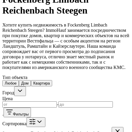
Kaiserslautern
Дома KL
Квартиры KL
Landstuhl
Дома
Landstuhl
Ramstein
Дома Ramstein
Kindsbach
Weilerbach
Otterbach
Reichenbach Steegen
Риелторы на месте
Хотите купить недвижимость в Fockenberg Limbach
Kaiserslautern
Landstuhl
Ramstein
Reichenbach Steegen? ImmoHauf занимается посредничеством
при покупке домов, квартир и коммерческих объектов на всей
территории Вестпфальца — с особым акцентом на регион
Ландштуль, Рамштайн и Кайзерслаутерн. Наша команда
сопровождает вас от первого просмотра до подписания
договора у нотариуса, отлично знает местный рынок и
работает как с немецкими собственниками, так и с
покупателями из американского военного сообщества KMC.
Тип объекта
Любое
Дом
Квартира
Город
Цена
-
.
Фильтры
Сортировка