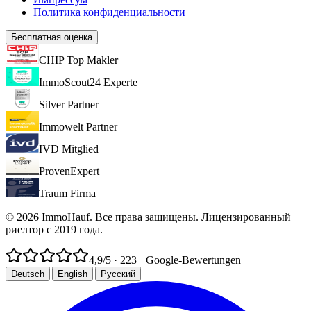
Политика конфиденциальности
Бесплатная оценка
CHIP Top Makler
ImmoScout24 Experte
Silver Partner
Immowelt Partner
IVD Mitglied
ProvenExpert
Traum Firma
© 2026 ImmoHauf. Все права защищены. Лицензированный
риелтор с 2019 года.
4,9
/5
·
223
+ Google-Bewertungen
|
|
Deutsch
English
Русский