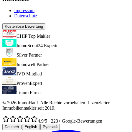
Impressum
Datenschutz
Kostenlose Bewertung
CHIP Top Makler
ImmoScout24 Experte
Silver Partner
Immowelt Partner
IVD Mitglied
ProvenExpert
Traum Firma
© 2026 ImmoHauf. Alle Rechte vorbehalten. Lizenzierter
Immobilienmakler seit 2019.
4,9
/5
·
223
+ Google-Bewertungen
|
|
Deutsch
English
Русский