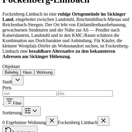
Kaiserslautern
Häuser KL
Wohnungen KL
Landstuhl
Häuser
Landstuhl
Ramstein
Häuser Ramstein
Kindsbach
Weilerbach
Otterbach
Fockenberg-Limbach ist eine
ruhige Ortsgemeinde im Sickinger
Immobilienmakler vor Ort
Land
, eingebettet zwischen Landstuhl, Bruchmühlbach-Miesau und
Reichenbach-Steegen. Der Ort lebt von Einfamilienhausbebauung,
Kaiserslautern
Landstuhl
Ramstein
gewachsenen Strukturen und der Nähe zur A6 — Pendler nach
Kaiserslautern, Landstuhl und in den KMC-Raum schätzen die
Kombination aus Dorfcharakter und Anbindung. Für Käufer, die
kleinere Westpfalz-Dörfer als Wohnstandort suchen, ist Fockenberg-
Limbach eine
bezahlbare Alternative zu den bekannteren
Adressen am Sickinger Höhenzug
.
Objektart
Beliebig
Haus
Wohnung
Stadt
Preis
-
.
Filter
Sortierung
0 Ergebnisse
·
Wohnung
Fockenberg Limbach