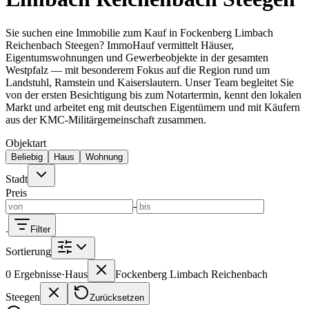
Kaiserslautern
Häuser KL
Wohnungen KL
Landstuhl
Häuser
Landstuhl
Ramstein
Häuser Ramstein
Kindsbach
Weilerbach
Otterbach
Sie suchen eine Immobilie zum Kauf in Fockenberg Limbach
Immobilienmakler vor Ort
Reichenbach Steegen? ImmoHauf vermittelt Häuser,
Eigentumswohnungen und Gewerbeobjekte in der gesamten
Kaiserslautern
Landstuhl
Ramstein
Westpfalz — mit besonderem Fokus auf die Region rund um
Landstuhl, Ramstein und Kaiserslautern. Unser Team begleitet Sie
von der ersten Besichtigung bis zum Notartermin, kennt den lokalen
Markt und arbeitet eng mit deutschen Eigentümern und mit Käufern
aus der KMC-Militärgemeinschaft zusammen.
Objektart
Beliebig
Haus
Wohnung
Stadt
Preis
-
.
Filter
Sortierung
0 Ergebnisse
·
Haus
Fockenberg Limbach Reichenbach
Steegen
Zurücksetzen