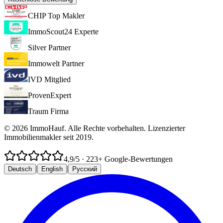
CHIP Top Makler
ImmoScout24 Experte
Silver Partner
Immowelt Partner
IVD Mitglied
ProvenExpert
Traum Firma
© 2026 ImmoHauf. Alle Rechte vorbehalten. Lizenzierter
Immobilienmakler seit 2019.
4,9
/5
·
223
+ Google-Bewertungen
|
|
Deutsch
English
Русский