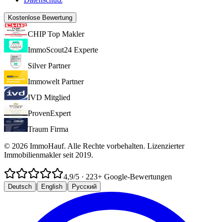
Kostenlose Bewertung
CHIP Top Makler
ImmoScout24 Experte
Silver Partner
Immowelt Partner
IVD Mitglied
ProvenExpert
Traum Firma
© 2026 ImmoHauf. Alle Rechte vorbehalten. Lizenzierter
Immobilienmakler seit 2019.
4,9
/5
·
223
+ Google-Bewertungen
|
|
Deutsch
English
Русский