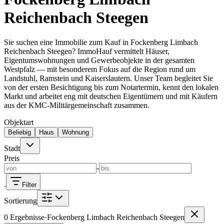
Kaiserslautern
Häuser KL
Wohnungen KL
Landstuhl
Häuser
Landstuhl
Ramstein
Häuser Ramstein
Kindsbach
Weilerbach
Otterbach
Reichenbach Steegen
Immobilienmakler vor Ort
Sie suchen eine Immobilie zum Kauf in Fockenberg Limbach
Kaiserslautern
Landstuhl
Ramstein
Reichenbach Steegen? ImmoHauf vermittelt Häuser,
Eigentumswohnungen und Gewerbeobjekte in der gesamten
Westpfalz — mit besonderem Fokus auf die Region rund um
Landstuhl, Ramstein und Kaiserslautern. Unser Team begleitet Sie
von der ersten Besichtigung bis zum Notartermin, kennt den lokalen
Markt und arbeitet eng mit deutschen Eigentümern und mit Käufern
aus der KMC-Militärgemeinschaft zusammen.
Objektart
Beliebig
Haus
Wohnung
Stadt
Preis
-
.
Filter
Sortierung
0 Ergebnisse
·
Fockenberg Limbach Reichenbach Steegen