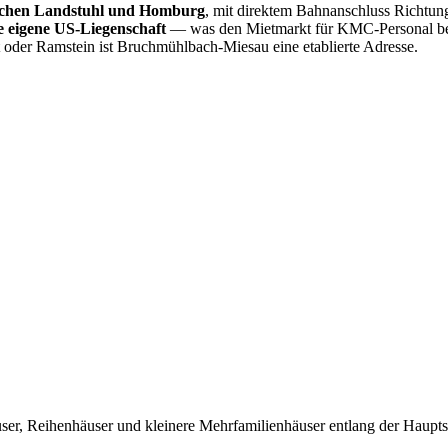
Ramstein
Häuser Ramstein
Kindsbach
Weilerbach
Otterbach
schen Landstuhl und Homburg
, mit direktem Bahnanschluss Richtung
 eigene US-Liegenschaft
— was den Mietmarkt für KMC-Personal beson
oder Ramstein ist Bruchmühlbach-Miesau eine etablierte Adresse.
er, Reihenhäuser und kleinere Mehrfamilienhäuser entlang der Hauptst