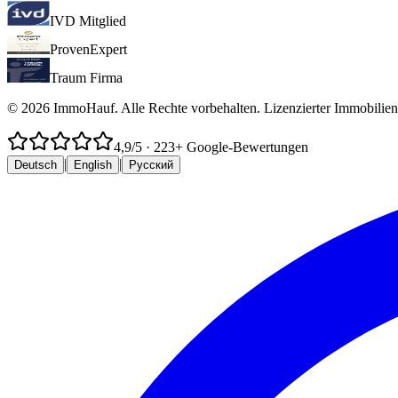
IVD Mitglied
ProvenExpert
Traum Firma
© 2026 ImmoHauf. Alle Rechte vorbehalten. Lizenzierter Immobilien
4,9
/5
·
223
+ Google-Bewertungen
|
|
Deutsch
English
Русский