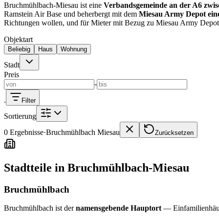
Kaiserslautern
Häuser KL
Wohnungen KL
Landstuhl
Häuser Landstuhl
Bruchmühlbach-Miesau ist eine
Verbandsgemeinde an der A6 zwi
Ramstein Air Base und beherbergt mit dem
Miesau Army Depot eine
Immobilienmakler vor Ort
Richtungen wollen, und für Mieter mit Bezug zu Miesau Army Depot 
Objektart
Kaiserslautern
Landstuhl
Ramstein
Beliebig
Haus
Wohnung
Stadt
Preis
-
.
Filter
Sortierung
0 Ergebnisse
·
Bruchmühlbach Miesau
Zurücksetzen
Stadtteile in Bruchmühlbach-Miesau
Bruchmühlbach
Bruchmühlbach ist der
namensgebende Hauptort
— Einfamilienhäus